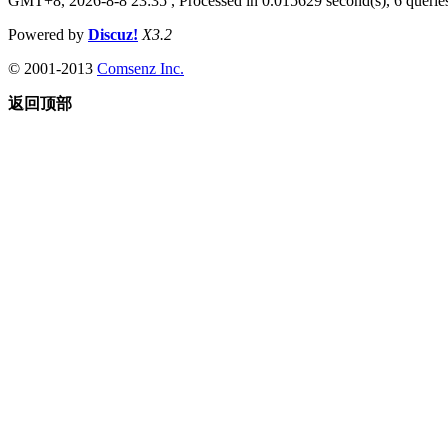
GMT+8, 2026-8-8 23:35
, Processed in 0.015629 second(s), 6 queries
Powered by
Discuz!
X3.2
© 2001-2013
Comsenz Inc.
返回顶部