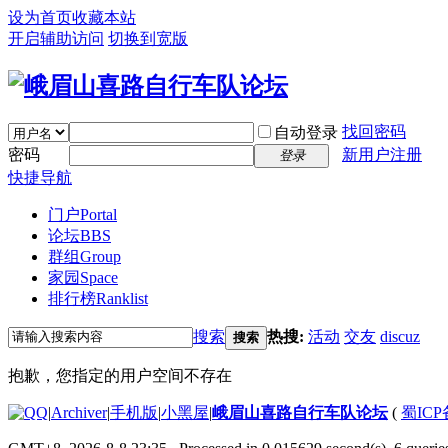
设为首页
收藏本站
开启辅助访问
切换到宽版
找回密码
自动登录
密码
新用户注册
登录
快捷导航
门户
Portal
论坛
BBS
群组
Group
家园
Space
排行榜
Ranklist
搜索
热搜:
活动
交友
discuz
搜索
抱歉，您指定的用户空间不存在
|
Archiver
|
手机版
|
小黑屋
|
峨眉山喜路自行车队论坛
(
蜀ICP备