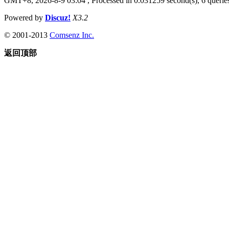
GMT+8, 2026-8-9 03:04
, Processed in 0.031259 second(s), 6 queries
Powered by
Discuz!
X3.2
© 2001-2013
Comsenz Inc.
返回顶部