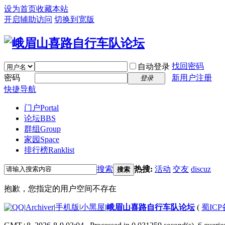
设为首页
收藏本站
开启辅助访问
切换到宽版
找回密码
自动登录
密码
新用户注册
登录
快捷导航
门户
Portal
论坛
BBS
群组
Group
家园
Space
排行榜
Ranklist
搜索
热搜:
活动
交友
discuz
搜索
抱歉，您指定的用户空间不存在
|
Archiver
|
手机版
|
小黑屋
|
峨眉山喜路自行车队论坛
(
蜀ICP备