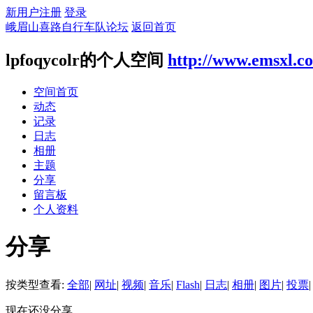
新用户注册
登录
峨眉山喜路自行车队论坛
返回首页
lpfoqycolr的个人空间
http://www.emsxl.c
空间首页
动态
记录
日志
相册
主题
分享
留言板
个人资料
分享
按类型查看:
全部
|
网址
|
视频
|
音乐
|
Flash
|
日志
|
相册
|
图片
|
投票
|
现在还没分享