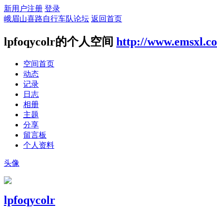
新用户注册
登录
峨眉山喜路自行车队论坛
返回首页
lpfoqycolr的个人空间
http://www.emsxl.c
空间首页
动态
记录
日志
相册
主题
分享
留言板
个人资料
头像
lpfoqycolr