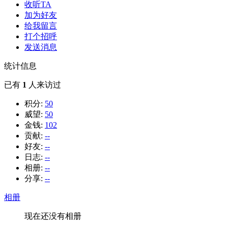
收听TA
加为好友
给我留言
打个招呼
发送消息
统计信息
已有
1
人来访过
积分:
50
威望:
50
金钱:
102
贡献:
--
好友:
--
日志:
--
相册:
--
分享:
--
相册
现在还没有相册