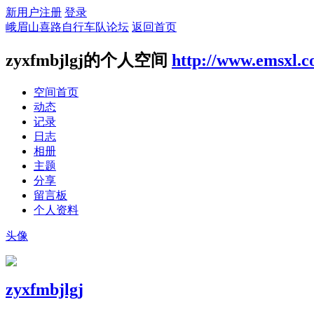
新用户注册
登录
峨眉山喜路自行车队论坛
返回首页
zyxfmbjlgj的个人空间
http://www.emsxl.
空间首页
动态
记录
日志
相册
主题
分享
留言板
个人资料
头像
zyxfmbjlgj