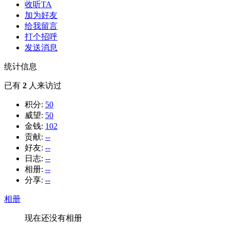
收听TA
加为好友
给我留言
打个招呼
发送消息
统计信息
已有
2
人来访过
积分:
50
威望:
50
金钱:
102
贡献:
--
好友:
--
日志:
--
相册:
--
分享:
--
相册
现在还没有相册