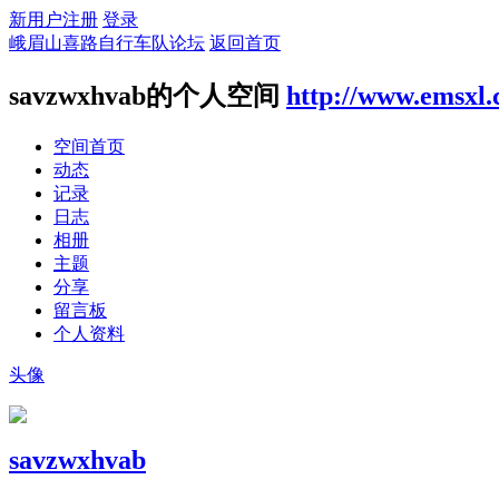
新用户注册
登录
峨眉山喜路自行车队论坛
返回首页
savzwxhvab的个人空间
http://www.emsxl
空间首页
动态
记录
日志
相册
主题
分享
留言板
个人资料
头像
savzwxhvab