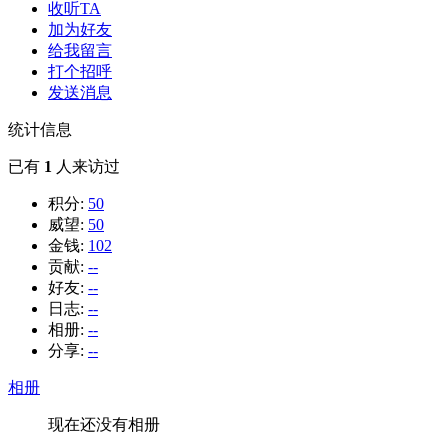
收听TA
加为好友
给我留言
打个招呼
发送消息
统计信息
已有
1
人来访过
积分:
50
威望:
50
金钱:
102
贡献:
--
好友:
--
日志:
--
相册:
--
分享:
--
相册
现在还没有相册