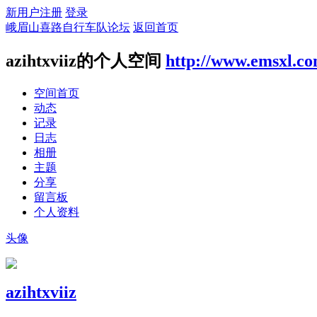
新用户注册
登录
峨眉山喜路自行车队论坛
返回首页
azihtxviiz的个人空间
http://www.emsxl.c
空间首页
动态
记录
日志
相册
主题
分享
留言板
个人资料
头像
azihtxviiz