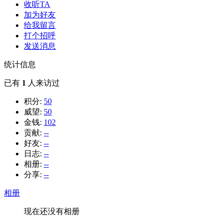
收听TA
加为好友
给我留言
打个招呼
发送消息
统计信息
已有
1
人来访过
积分:
50
威望:
50
金钱:
102
贡献:
--
好友:
--
日志:
--
相册:
--
分享:
--
相册
现在还没有相册