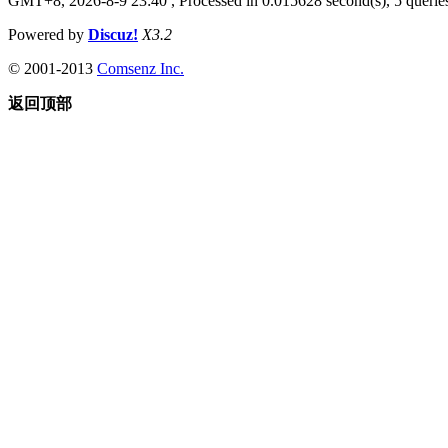
GMT+8, 2026-8-9 23:40
, Processed in 0.015628 second(s), 5 queries
Powered by
Discuz!
X3.2
© 2001-2013
Comsenz Inc.
返回顶部