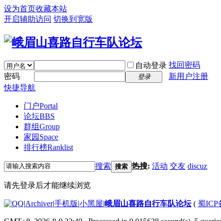
设为首页
收藏本站
开启辅助访问
切换到宽版
找回密码
自动登录
密码
新用户注册
登录
快捷导航
门户
Portal
论坛
BBS
群组
Group
家园
Space
排行榜
Ranklist
搜索
热搜:
活动
交友
discuz
搜索
请先登录后才能继续浏览
|
Archiver
|
手机版
|
小黑屋
|
峨眉山喜路自行车队论坛
(
蜀ICP备