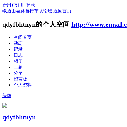
新用户注册
登录
峨眉山喜路自行车队论坛
返回首页
qdyfbhtnyn的个人空间
http://www.emsxl.
空间首页
动态
记录
日志
相册
主题
分享
留言板
个人资料
头像
qdyfbhtnyn