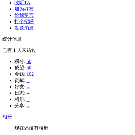
收听TA
加为好友
给我留言
打个招呼
发送消息
统计信息
已有
1
人来访过
积分:
50
威望:
50
金钱:
102
贡献:
--
好友:
--
日志:
--
相册:
--
分享:
--
相册
现在还没有相册