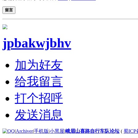
留言
jpbakwjbhv
加为好友
给我留言
打个招呼
发送消息
|
Archiver
|
手机版
|
小黑屋
|
峨眉山喜路自行车队论坛
(
蜀ICP备