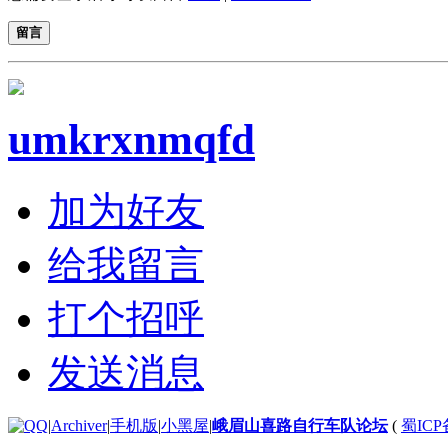
留言
umkrxnmqfd
加为好友
给我留言
打个招呼
发送消息
|
Archiver
|
手机版
|
小黑屋
|
峨眉山喜路自行车队论坛
(
蜀ICP备