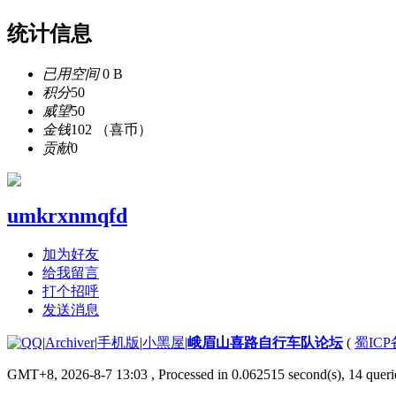
统计信息
已用空间
0 B
积分
50
威望
50
金钱
102 （喜币）
贡献
0
umkrxnmqfd
加为好友
给我留言
打个招呼
发送消息
|
Archiver
|
手机版
|
小黑屋
|
峨眉山喜路自行车队论坛
(
蜀ICP备
GMT+8, 2026-8-7 13:03
, Processed in 0.062515 second(s), 14 querie