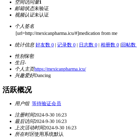
空间访问量
1
邮箱状态
未验证
视频认证
未认证
个人签名
[url=http://mexicanpharma.icu/#]medication from me
统计信息
好友数 0
|
记录数 0
|
日志数 0
|
相册数 0
|
回帖数 
性别
保密
生日
-
个人主页
https://mexicanpharma.icu/
兴趣爱好
Dancing
活跃概况
用户组
等待验证会员
注册时间
2024-9-30 16:23
最后访问
2024-9-30 16:23
上次活动时间
2024-9-30 16:23
所在时区
使用系统默认