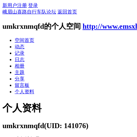
新用户注册
登录
峨眉山喜路自行车队论坛
返回首页
umkrxnmqfd的个人空间
http://www.emsx
空间首页
动态
记录
日志
相册
主题
分享
留言板
个人资料
个人资料
umkrxnmqfd
(UID: 141076)