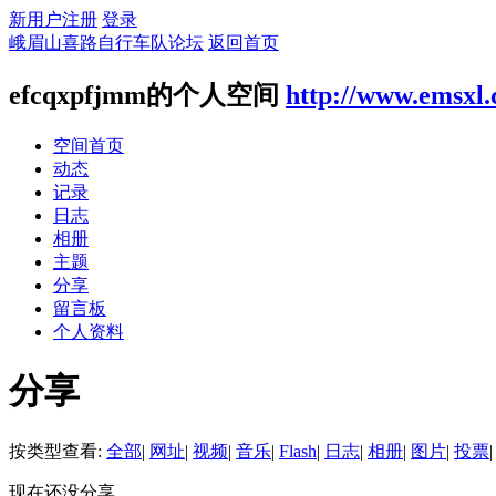
新用户注册
登录
峨眉山喜路自行车队论坛
返回首页
efcqxpfjmm的个人空间
http://www.emsxl
空间首页
动态
记录
日志
相册
主题
分享
留言板
个人资料
分享
按类型查看:
全部
|
网址
|
视频
|
音乐
|
Flash
|
日志
|
相册
|
图片
|
投票
|
现在还没分享