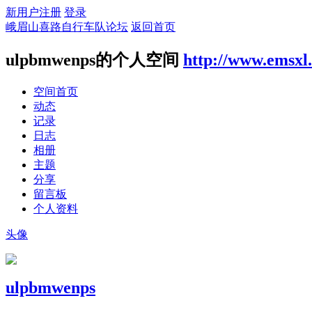
新用户注册
登录
峨眉山喜路自行车队论坛
返回首页
ulpbmwenps的个人空间
http://www.emsxl
空间首页
动态
记录
日志
相册
主题
分享
留言板
个人资料
头像
ulpbmwenps