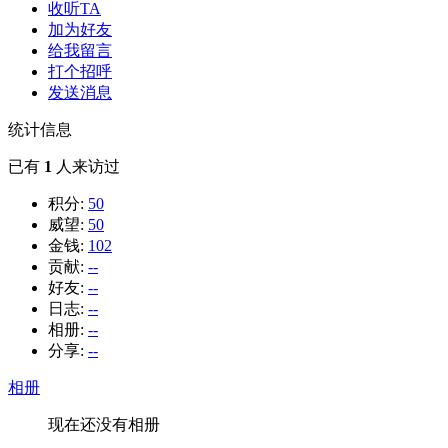
收听TA
加为好友
给我留言
打个招呼
发送消息
统计信息
已有
1
人来访过
积分:
50
威望:
50
金钱:
102
贡献:
--
好友:
--
日志:
--
相册:
--
分享:
--
相册
现在还没有相册