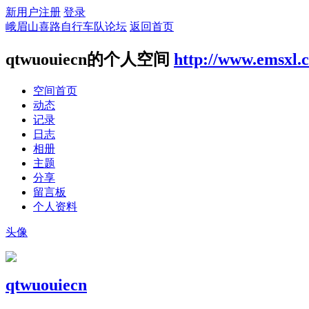
新用户注册
登录
峨眉山喜路自行车队论坛
返回首页
qtwuouiecn的个人空间
http://www.emsxl.
空间首页
动态
记录
日志
相册
主题
分享
留言板
个人资料
头像
qtwuouiecn