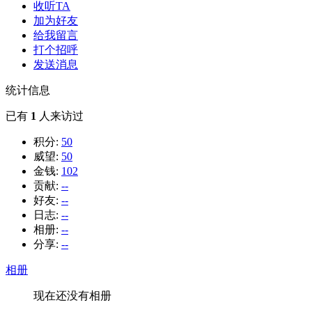
收听TA
加为好友
给我留言
打个招呼
发送消息
统计信息
已有
1
人来访过
积分:
50
威望:
50
金钱:
102
贡献:
--
好友:
--
日志:
--
相册:
--
分享:
--
相册
现在还没有相册