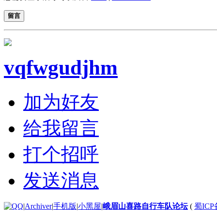
留言
vqfwgudjhm
加为好友
给我留言
打个招呼
发送消息
|
Archiver
|
手机版
|
小黑屋
|
峨眉山喜路自行车队论坛
(
蜀ICP备