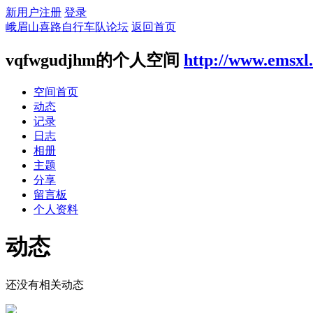
新用户注册
登录
峨眉山喜路自行车队论坛
返回首页
vqfwgudjhm的个人空间
http://www.emsxl
空间首页
动态
记录
日志
相册
主题
分享
留言板
个人资料
动态
还没有相关动态