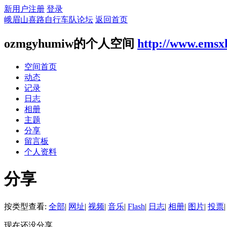
新用户注册
登录
峨眉山喜路自行车队论坛
返回首页
ozmgyhumiw的个人空间
http://www.emsx
空间首页
动态
记录
日志
相册
主题
分享
留言板
个人资料
分享
按类型查看:
全部
|
网址
|
视频
|
音乐
|
Flash
|
日志
|
相册
|
图片
|
投票
|
现在还没分享