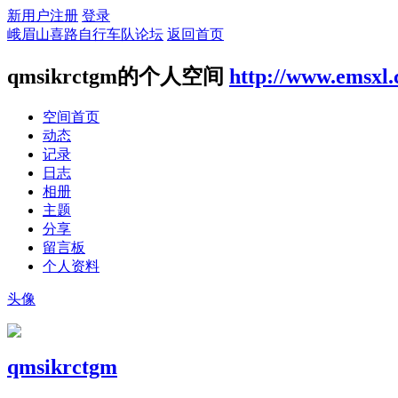
新用户注册
登录
峨眉山喜路自行车队论坛
返回首页
qmsikrctgm的个人空间
http://www.emsxl
空间首页
动态
记录
日志
相册
主题
分享
留言板
个人资料
头像
qmsikrctgm