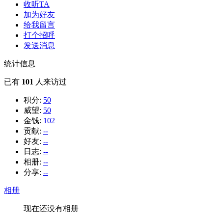
收听TA
加为好友
给我留言
打个招呼
发送消息
统计信息
已有
101
人来访过
积分:
50
威望:
50
金钱:
102
贡献:
--
好友:
--
日志:
--
相册:
--
分享:
--
相册
现在还没有相册