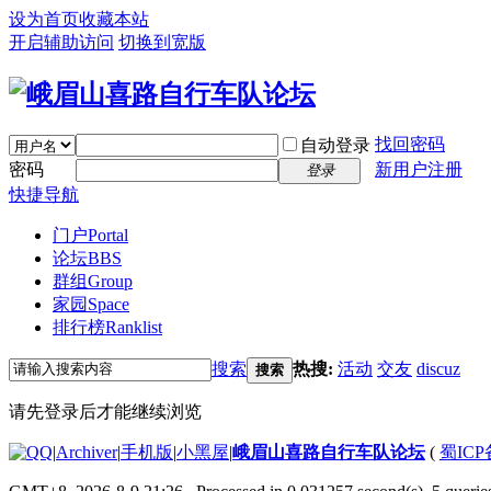
设为首页
收藏本站
开启辅助访问
切换到宽版
找回密码
自动登录
密码
新用户注册
登录
快捷导航
门户
Portal
论坛
BBS
群组
Group
家园
Space
排行榜
Ranklist
搜索
热搜:
活动
交友
discuz
搜索
请先登录后才能继续浏览
|
Archiver
|
手机版
|
小黑屋
|
峨眉山喜路自行车队论坛
(
蜀ICP备