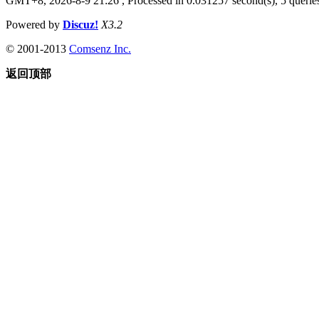
GMT+8, 2026-8-9 21:26
, Processed in 0.031257 second(s), 5 queries
Powered by
Discuz!
X3.2
© 2001-2013
Comsenz Inc.
返回顶部