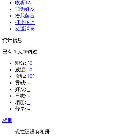
收听TA
加为好友
给我留言
打个招呼
发送消息
统计信息
已有
1
人来访过
积分:
50
威望:
50
金钱:
102
贡献:
--
好友:
--
日志:
--
相册:
--
分享:
--
相册
现在还没有相册