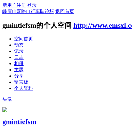
新用户注册
登录
峨眉山喜路自行车队论坛
返回首页
gmintiefsm的个人空间
http://www.emsxl.
空间首页
动态
记录
日志
相册
主题
分享
留言板
个人资料
头像
gmintiefsm