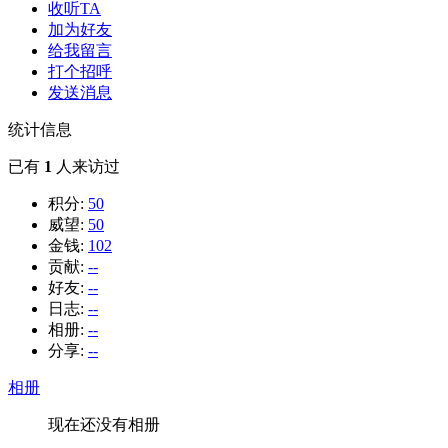
收听TA
加为好友
给我留言
打个招呼
发送消息
统计信息
已有
1
人来访过
积分:
50
威望:
50
金钱:
102
贡献:
--
好友:
--
日志:
--
相册:
--
分享:
--
相册
现在还没有相册