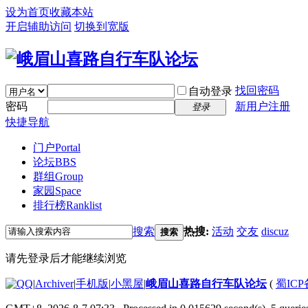
设为首页
收藏本站
开启辅助访问
切换到宽版
找回密码
自动登录
密码
新用户注册
登录
快捷导航
门户
Portal
论坛
BBS
群组
Group
家园
Space
排行榜
Ranklist
搜索
热搜:
活动
交友
discuz
搜索
请先登录后才能继续浏览
|
Archiver
|
手机版
|
小黑屋
|
峨眉山喜路自行车队论坛
(
蜀ICP备