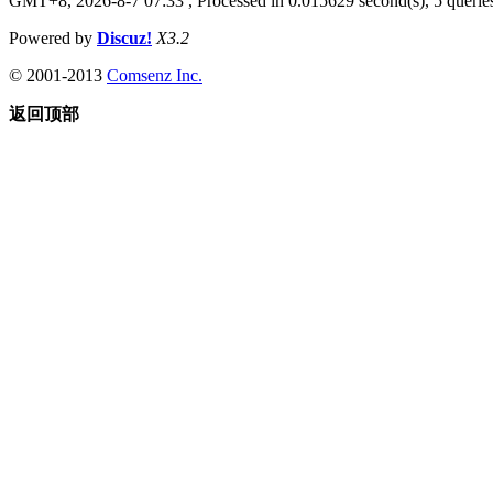
GMT+8, 2026-8-7 07:33
, Processed in 0.015629 second(s), 5 queries
Powered by
Discuz!
X3.2
© 2001-2013
Comsenz Inc.
返回顶部