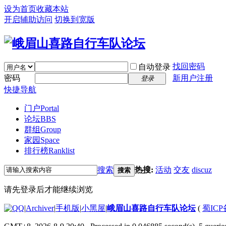
设为首页
收藏本站
开启辅助访问
切换到宽版
找回密码
自动登录
密码
新用户注册
登录
快捷导航
门户
Portal
论坛
BBS
群组
Group
家园
Space
排行榜
Ranklist
搜索
热搜:
活动
交友
discuz
搜索
请先登录后才能继续浏览
|
Archiver
|
手机版
|
小黑屋
|
峨眉山喜路自行车队论坛
(
蜀ICP备