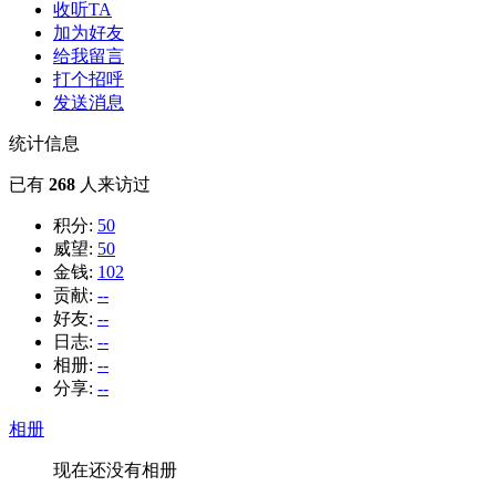
收听TA
加为好友
给我留言
打个招呼
发送消息
统计信息
已有
268
人来访过
积分:
50
威望:
50
金钱:
102
贡献:
--
好友:
--
日志:
--
相册:
--
分享:
--
相册
现在还没有相册