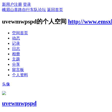
新用户注册
登录
峨眉山喜路自行车队论坛
返回首页
uvewmwpspd的个人空间
http://www.emsx
空间首页
动态
记录
日志
相册
主题
分享
留言板
个人资料
头像
uvewmwpspd