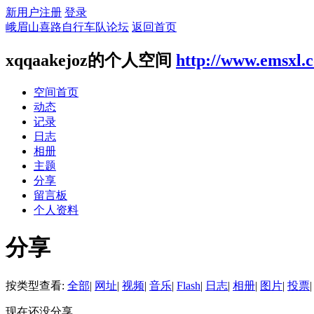
新用户注册
登录
峨眉山喜路自行车队论坛
返回首页
xqqaakejoz的个人空间
http://www.emsxl.
空间首页
动态
记录
日志
相册
主题
分享
留言板
个人资料
分享
按类型查看:
全部
|
网址
|
视频
|
音乐
|
Flash
|
日志
|
相册
|
图片
|
投票
|
现在还没分享