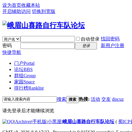
设为首页
收藏本站
开启辅助访问
切换到宽版
找回密码
自动登录
密码
新用户注册
登录
快捷导航
门户
Portal
论坛
BBS
群组
Group
家园
Space
排行榜
Ranklist
搜索
热搜:
活动
交友
discuz
搜索
请先登录后才能继续浏览
|
Archiver
|
手机版
|
小黑屋
|
峨眉山喜路自行车队论坛
(
蜀ICP备