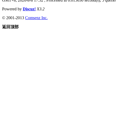
GMT+8, 2026-8-8 17:32
, Processed in 0.015630 second(s), 5 queries
Powered by
Discuz!
X3.2
© 2001-2013
Comsenz Inc.
返回顶部