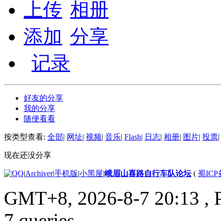
上传
相册
添加
分享
记录
好友的分享
我的分享
随便看看
按类型查看:
全部
|
网址
|
视频
|
音乐
|
Flash
|
日志
|
相册
|
图片
|
投票
|
现在还没分享
|
Archiver
|
手机版
|
小黑屋
|
峨眉山喜路自行车队论坛
(
蜀ICP备
GMT+8, 2026-8-7 20:13
, 
7 queries .