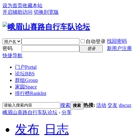
设为首页
收藏本站
开启辅助访问
切换到宽版
找回密码
自动登录
密码
新用户注册
登录
快捷导航
门户
Portal
论坛
BBS
群组
Group
家园
Space
排行榜
Ranklist
搜索
热搜:
活动
交友
discuz
搜索
峨眉山喜路自行车队论坛
›
分享
发布
日志