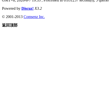
GMT+8, 2026-8-7 19:33
, Processed in 0.031257 second(s), 5 queries
Powered by
Discuz!
X3.2
© 2001-2013
Comsenz Inc.
返回顶部