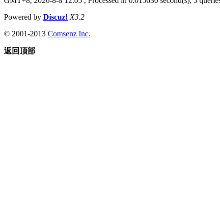
GMT+8, 2026-8-8 12:05
, Processed in 0.015630 second(s), 5 queries
Powered by
Discuz!
X3.2
© 2001-2013
Comsenz Inc.
返回顶部