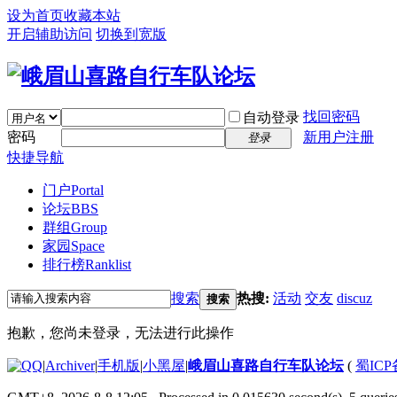
设为首页
收藏本站
开启辅助访问
切换到宽版
找回密码
自动登录
密码
新用户注册
登录
快捷导航
门户
Portal
论坛
BBS
群组
Group
家园
Space
排行榜
Ranklist
搜索
热搜:
活动
交友
discuz
搜索
抱歉，您尚未登录，无法进行此操作
|
Archiver
|
手机版
|
小黑屋
|
峨眉山喜路自行车队论坛
(
蜀ICP备