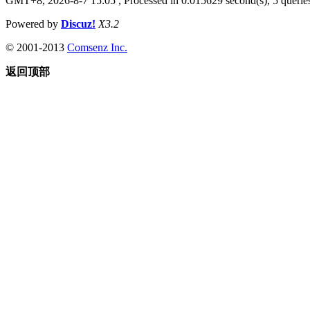
GMT+8, 2026-8-7 15:05
, Processed in 0.015629 second(s), 5 queries
Powered by
Discuz!
X3.2
© 2001-2013
Comsenz Inc.
返回顶部