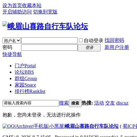
设为首页
收藏本站
开启辅助访问
切换到宽版
找回密码
自动登录
密码
新用户注册
登录
快捷导航
门户
Portal
论坛
BBS
群组
Group
家园
Space
排行榜
Ranklist
搜索
热搜:
活动
交友
discuz
搜索
抱歉，您尚未登录，无法进行此操作
|
Archiver
|
手机版
|
小黑屋
|
峨眉山喜路自行车队论坛
(
蜀ICP备