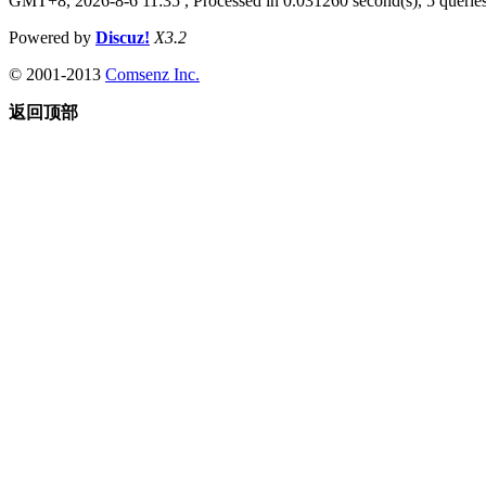
GMT+8, 2026-8-6 11:35
, Processed in 0.031260 second(s), 5 queries
Powered by
Discuz!
X3.2
© 2001-2013
Comsenz Inc.
返回顶部