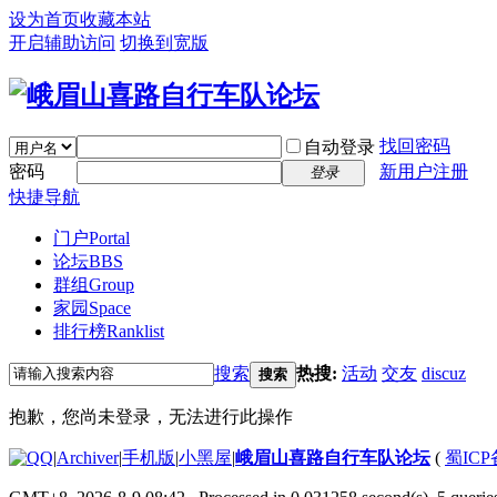
设为首页
收藏本站
开启辅助访问
切换到宽版
找回密码
自动登录
密码
新用户注册
登录
快捷导航
门户
Portal
论坛
BBS
群组
Group
家园
Space
排行榜
Ranklist
搜索
热搜:
活动
交友
discuz
搜索
抱歉，您尚未登录，无法进行此操作
|
Archiver
|
手机版
|
小黑屋
|
峨眉山喜路自行车队论坛
(
蜀ICP备