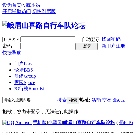
设为首页
收藏本站
开启辅助访问
切换到宽版
找回密码
自动登录
密码
新用户注册
登录
快捷导航
门户
Portal
论坛
BBS
群组
Group
家园
Space
排行榜
Ranklist
搜索
热搜:
活动
交友
discuz
搜索
抱歉，您尚未登录，无法进行此操作
|
Archiver
|
手机版
|
小黑屋
|
峨眉山喜路自行车队论坛
(
蜀ICP备