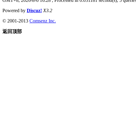
GMT+8, 2026-8-6 16:28
, Processed in 0.031181 second(s), 5 queries
Powered by
Discuz!
X3.2
© 2001-2013
Comsenz Inc.
返回顶部