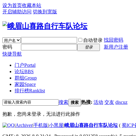
设为首页
收藏本站
开启辅助访问
切换到宽版
找回密码
自动登录
密码
新用户注册
登录
快捷导航
门户
Portal
论坛
BBS
群组
Group
家园
Space
排行榜
Ranklist
搜索
热搜:
活动
交友
discuz
搜索
抱歉，您尚未登录，无法进行此操作
|
Archiver
|
手机版
|
小黑屋
|
峨眉山喜路自行车队论坛
(
蜀ICP备