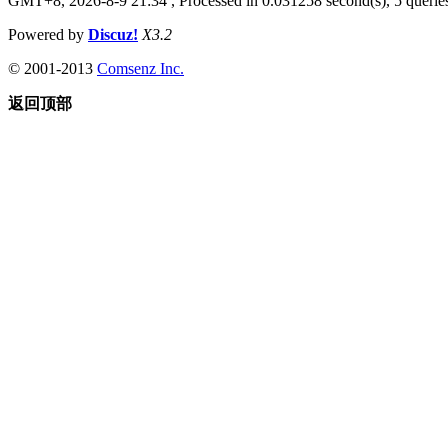
GMT+8, 2026-8-9 21:34
, Processed in 0.031258 second(s), 5 queries
Powered by
Discuz!
X3.2
© 2001-2013
Comsenz Inc.
返回顶部