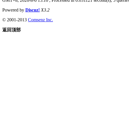
GMT+8, 2026-8-6 15:16
, Processed in 0.031121 second(s), 5 queries
Powered by
Discuz!
X3.2
© 2001-2013
Comsenz Inc.
返回顶部