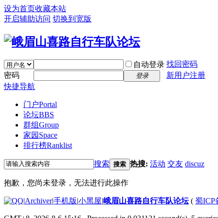
设为首页
收藏本站
开启辅助访问
切换到宽版
找回密码
自动登录
密码
新用户注册
登录
快捷导航
门户
Portal
论坛
BBS
群组
Group
家园
Space
排行榜
Ranklist
搜索
热搜:
活动
交友
discuz
搜索
抱歉，您尚未登录，无法进行此操作
|
Archiver
|
手机版
|
小黑屋
|
峨眉山喜路自行车队论坛
(
蜀ICP备