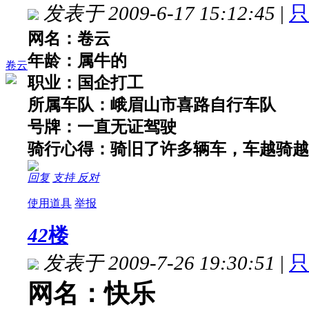
发表于 2009-6-17 15:12:45
|
只
网名：卷云
年龄：属牛的
卷云
职业：国企打工
所属车队：峨眉山市喜路自行车队
号牌：一直无证驾驶
骑行心得：骑旧了许多辆车，车越骑越
回复
支持
反对
使用道具
举报
42
楼
发表于 2009-7-26 19:30:51
|
只
网名：快乐