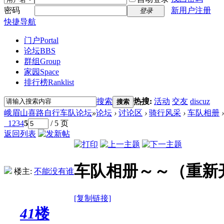
密码
新用户注册
登录
快捷导航
门户
Portal
论坛
BBS
群组
Group
家园
Space
排行榜
Ranklist
搜索
热搜:
活动
交友
discuz
搜索
峨眉山喜路自行车队论坛
»
论坛
›
讨论区
›
骑行风采
›
车队相册
›
1
2
3
4
5
/ 5 页
返回列表
车队相册～～（重新
楼主:
不能没有谁
[复制链接]
41
楼