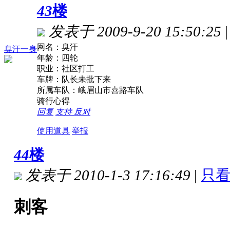
43
楼
发表于 2009-9-20 15:50:25
|
网名：臭汗
臭汗一身
年龄：四轮
职业：社区打工
车牌：队长未批下来
所属车队：峨眉山市喜路车队
骑行心得
回复
支持
反对
使用道具
举报
44
楼
发表于 2010-1-3 17:16:49
|
只
刺客