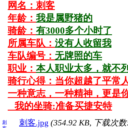
网名：刺客
年龄：
我是属野猪的
骑龄：
有3000多个小时了
所属车队：
没有人收留我
车队编号：
无牌照的车
职业：
本人职业太多，就不
骑行心得：当你超越了平常
一种意志，一种精神，更是
我的坐骑:准备买捷安特
刺客.jpg
(354.92 KB, 下载次数:
刺