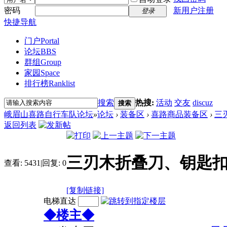
密码
新用户注册
登录
快捷导航
门户
Portal
论坛
BBS
群组
Group
家园
Space
排行榜
Ranklist
搜索
热搜:
活动
交友
discuz
搜索
峨眉山喜路自行车队论坛
»
论坛
›
装备区
›
喜路商品装备区
›
三
返回列表
三刃木折叠刀、钥匙
查看:
5431
|
回复:
0
[复制链接]
电梯直达
◆楼主◆