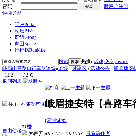
密码
新用户注册
登录
快捷导航
门户
Portal
论坛
BBS
群组
Group
家园
Space
排行榜
Ranklist
搜索
热搜:
活动
交友
discuz
搜索
峨眉山喜路自行车队论坛
»
论坛
›
讨论区
›
活动公告
›
峨眉捷安
1
2
/ 2 页
返回列表
峨眉捷安特【喜路车
楼主:
不能没有谁
[复制链接]
11
楼
自由使者
发表于 2013-12-6 19:01:53
|
只看该作者