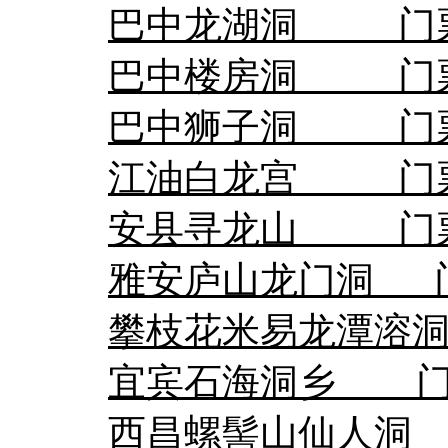
巴中龙湖洞 门票6
巴中楼房洞 门票6
巴中狮子洞 门票4
江油白龙宫 门票4
安县寻龙山 门票6
雅安庐山龙门洞 门票
攀枝花米易龙潭溶洞 
宜宾石海洞乡 门票
西昌螺髻山仙人洞 门