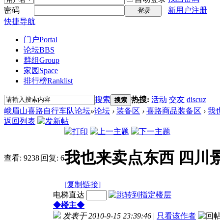
密码
新用户注册
登录
快捷导航
门户
Portal
论坛
BBS
群组
Group
家园
Space
排行榜
Ranklist
搜索
热搜:
活动
交友
discuz
搜索
峨眉山喜路自行车队论坛
»
论坛
›
装备区
›
喜路商品装备区
›
我
返回列表
我也来卖点东西 四川
查看:
9238
|
回复:
6
[复制链接]
电梯直达
◆楼主◆
发表于 2010-9-15 23:39:46
|
只看该作者