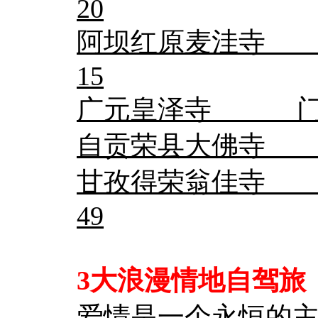
20
阿坝红原麦洼寺 
15
广元皇泽寺 门票
自贡荣县大佛寺 
甘孜得荣翁佳寺 
49
3大浪漫情地自驾旅
爱情是一个永恒的