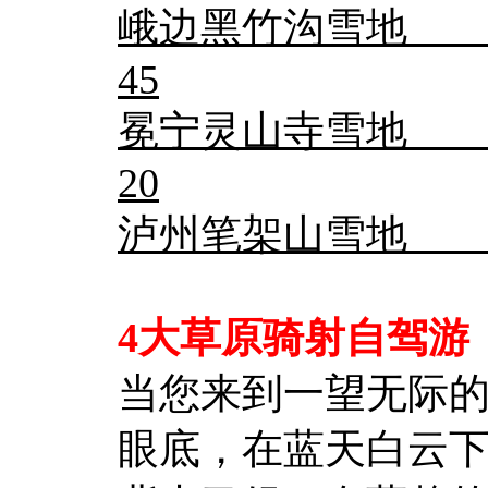
峨边黑竹沟雪地 
45
冕宁灵山寺雪地 门
20
泸州笔架山雪地 
4大草原骑射自驾游
当您来到一望无际
眼底，在蓝天白云