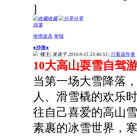
]
收藏
分享
回复
使用道具
举报
●沙发●
楼主
|
发表于 2010-9-15 23:46:53
|
只看该作者
10大高山耍雪自驾
当第一场大雪降落
人、滑雪橇的欢乐
往自己喜爱的高山
素裹的冰雪世界，