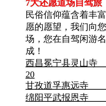
7大还愿道场自驾旅
民俗信仰蕴含着丰
愿的愿望，我们向
场，您在自驾闲游
成！
西昌冕宁县灵山寺 
20
甘孜道孚惠远寺
绵阳平武报恩寺 