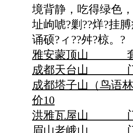
境背静，吃得绿色，
址岣唬?剿??烊?挂
诵硕?ィ??舛?椋。?
雅安蒙顶山 套
成都天台山 门票
成都塔子山（鸟语林
价10
洪雅瓦屋山 门票5
眉山老峨山 门票