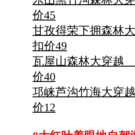
价45
甘孜得荣下拥森林大
扣价49
瓦屋山森林大穿越 
价40
邛崃芦沟竹海大穿
价12