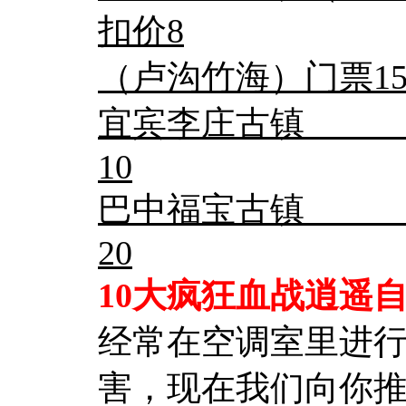
扣价8
（卢沟竹海）门票1
宜宾李庄古镇 门
10
巴中福宝古镇 门
20
10大疯狂血战逍遥
经常在空调室里进
害，现在我们向你推