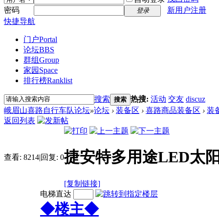
密码
新用户注册
登录
快捷导航
门户
Portal
论坛
BBS
群组
Group
家园
Space
排行榜
Ranklist
搜索
热搜:
活动
交友
discuz
搜索
峨眉山喜路自行车队论坛
»
论坛
›
装备区
›
喜路商品装备区
›
装
返回列表
捷安特多用途LED太
查看:
8214
|
回复:
0
[复制链接]
电梯直达
◆楼主◆