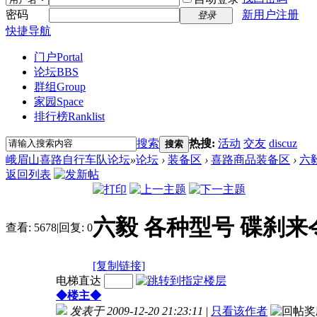
密码
新用户注册
登录
快捷导航
门户
Portal
论坛
BBS
群组
Group
家园
Space
排行榜
Ranklist
搜索
热搜:
活动
交友
discuz
搜索
峨眉山喜路自行车队论坛
»
论坛
›
装备区
›
喜路商品装备区
›
六
返回列表
六毅 各种型号 碟刹来
查看:
5678
|
回复:
0
[复制链接]
电梯直达
◆楼主◆
发表于 2009-12-20 21:23:11
|
只看该作者