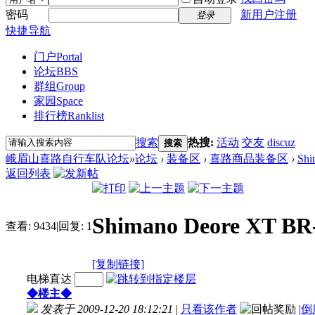
密码
新用户注册
登录
快捷导航
门户
Portal
论坛
BBS
群组
Group
家园
Space
排行榜
Ranklist
搜索
热搜:
活动
交友
discuz
搜索
峨眉山喜路自行车队论坛
»
论坛
›
装备区
›
喜路商品装备区
›
Sh
返回列表
Shimano Deore XT 
查看:
9434
|
回复:
1
[复制链接]
电梯直达
◆楼主◆
发表于 2009-12-20 18:12:21
|
只看该作者
|
倒