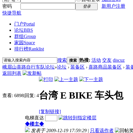
密码
新用户注册
登录
快捷导航
门户
Portal
论坛
BBS
群组
Group
家园
Space
排行榜
Ranklist
搜索
热搜:
活动
交友
discuz
搜索
峨眉山喜路自行车队论坛
»
论坛
›
装备区
›
喜路商品装备区
›
装
返回列表
台湾 E BIKE 车头包
查看:
6898
|
回复:
4
[复制链接]
电梯直达
◆楼主◆
发表于 2009-12-19 17:59:29
|
只看该作者