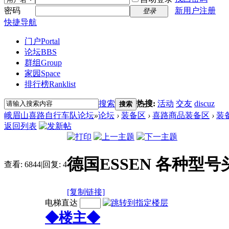
密码
新用户注册
登录
快捷导航
门户
Portal
论坛
BBS
群组
Group
家园
Space
排行榜
Ranklist
搜索
热搜:
活动
交友
discuz
搜索
峨眉山喜路自行车队论坛
»
论坛
›
装备区
›
喜路商品装备区
›
装
返回列表
德国ESSEN 各种型号头
查看:
6844
|
回复:
4
[复制链接]
电梯直达
◆楼主◆