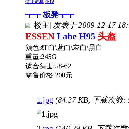
使用道具
举报
┳┳ 板凳┳┳
楼主
|
发表于 2009-12-17 18:
ESSEN
Labe H95
头盔
颜色:红白\蓝白\灰白\黑白
重量:245G
适合头围:58-62
零售价格:200元
1.jpg
(84.37 KB, 下载次数: 
2.jpg
(146.29 KB, 下载次数: