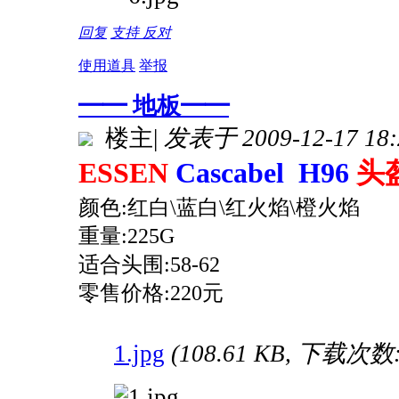
回复
支持
反对
使用道具
举报
━━ 地板━━
楼主
|
发表于 2009-12-17 18:
ESSEN
Cascabel H96
头
颜色:红白\蓝白\红火焰\橙火焰
重量:225G
适合头围:58-62
零售价格:220元
1.jpg
(108.61 KB, 下载次数: