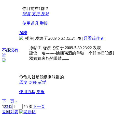
你目前在1群？
回复
支持
反对
使用道具
举报
10
楼
楼主
|
发表于 2009-5-31 15:24:48
|
只看该作者
原帖由
雨渡飞虹
于 2009-5-30 23:22 发表
不能没有
建议一哈--------抽烟喝酒的单独一个群!!!
谁
双妹妹哀怨的眼睛.......
你龟儿就是低级趣味群的··
回复
支持
反对
使用道具
举报
下一页 »
1
2
3
4
5
/ 5 页
下一页
返回列表