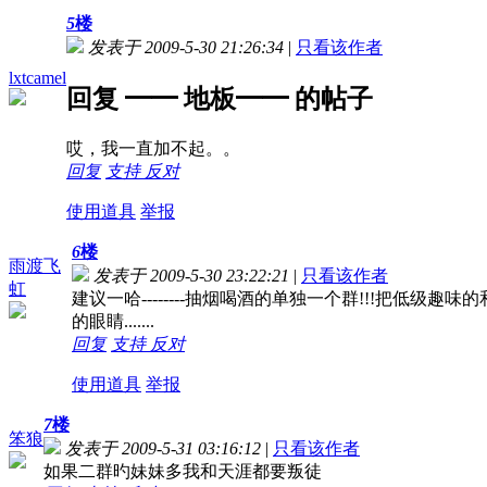
5
楼
发表于 2009-5-30 21:26:34
|
只看该作者
lxtcamel
回复 ━━ 地板━━ 的帖子
哎，我一直加不起。。
回复
支持
反对
使用道具
举报
6
楼
雨渡飞
发表于 2009-5-30 23:22:21
|
只看该作者
虹
建议一哈--------抽烟喝酒的单独一个群!!!把低级
的眼睛.......
回复
支持
反对
使用道具
举报
7
楼
笨狼
发表于 2009-5-31 03:16:12
|
只看该作者
如果二群旳妹妹多我和天涯都要叛徒