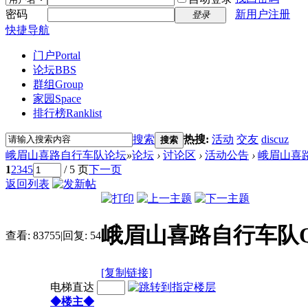
密码
新用户注册
登录
快捷导航
门户
Portal
论坛
BBS
群组
Group
家园
Space
排行榜
Ranklist
搜索
热搜:
活动
交友
discuz
搜索
峨眉山喜路自行车队论坛
»
论坛
›
讨论区
›
活动公告
›
峨眉山喜路
1
2
3
4
5
/ 5 页
下一页
返回列表
峨眉山喜路自行车队QQ
查看:
83755
|
回复:
54
[复制链接]
电梯直达
◆楼主◆