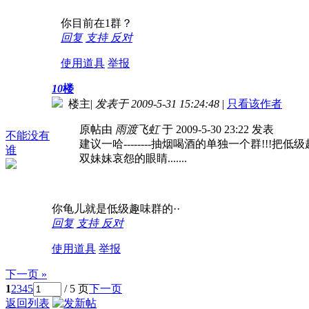
你目前在1群？
回复
支持
反对
使用道具
举报
10
楼
楼主
|
发表于 2009-5-31 15:24:48
|
只看该作者
原帖由
雨渡飞虹
于 2009-5-30 23:22 发表
不能没有
建议一哈--------抽烟喝酒的单独一个群!!!
谁
双妹妹哀怨的眼睛.......
你龟儿就是低级趣味群的··
回复
支持
反对
使用道具
举报
下一页 »
1
2
3
4
5
/ 5 页
下一页
返回列表