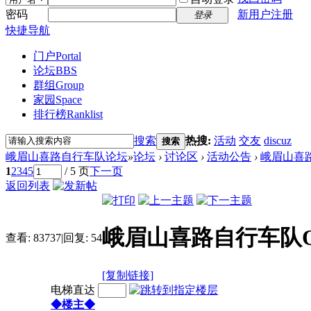
密码
新用户注册
登录
快捷导航
门户
Portal
论坛
BBS
群组
Group
家园
Space
排行榜
Ranklist
搜索
热搜:
活动
交友
discuz
搜索
峨眉山喜路自行车队论坛
»
论坛
›
讨论区
›
活动公告
›
峨眉山喜路
1
2
3
4
5
/ 5 页
下一页
返回列表
峨眉山喜路自行车队QQ
查看:
83737
|
回复:
54
[复制链接]
电梯直达
◆楼主◆