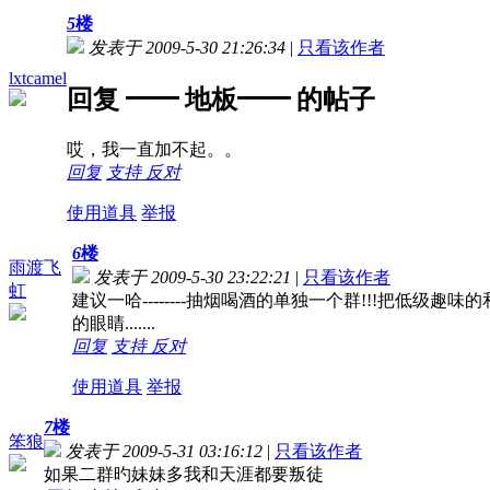
5
楼
发表于 2009-5-30 21:26:34
|
只看该作者
lxtcamel
回复 ━━ 地板━━ 的帖子
哎，我一直加不起。。
回复
支持
反对
使用道具
举报
6
楼
雨渡飞
发表于 2009-5-30 23:22:21
|
只看该作者
虹
建议一哈--------抽烟喝酒的单独一个群!!!把低级
的眼睛.......
回复
支持
反对
使用道具
举报
7
楼
笨狼
发表于 2009-5-31 03:16:12
|
只看该作者
如果二群旳妹妹多我和天涯都要叛徒