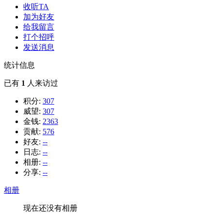
收听TA
加为好友
给我留言
打个招呼
发送消息
统计信息
已有
1
人来访过
积分:
307
威望:
307
金钱:
2363
贡献:
576
好友:
--
日志:
--
相册:
--
分享:
--
相册
现在还没有相册