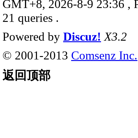
GMT+8, 2026-8-9 23:36
, 
21 queries .
Powered by
Discuz!
X3.2
© 2001-2013
Comsenz Inc.
返回顶部