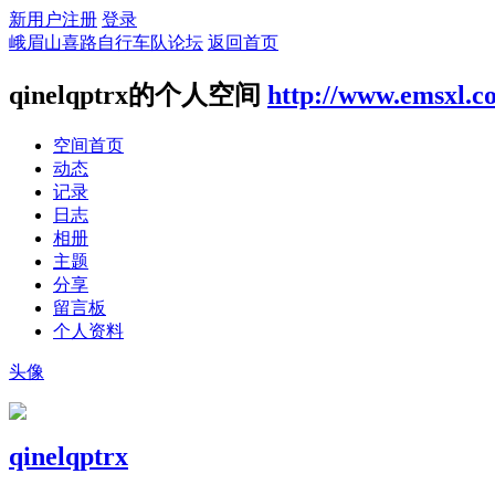
新用户注册
登录
峨眉山喜路自行车队论坛
返回首页
qinelqptrx的个人空间
http://www.emsxl.c
空间首页
动态
记录
日志
相册
主题
分享
留言板
个人资料
头像
qinelqptrx