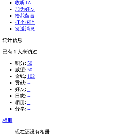
收听TA
加为好友
给我留言
打个招呼
发送消息
统计信息
已有
1
人来访过
积分:
50
威望:
50
金钱:
102
贡献:
--
好友:
--
日志:
--
相册:
--
分享:
--
相册
现在还没有相册