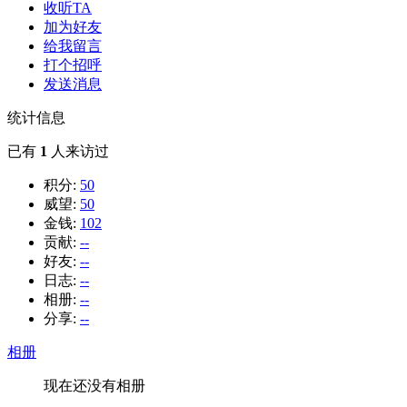
收听TA
加为好友
给我留言
打个招呼
发送消息
统计信息
已有
1
人来访过
积分:
50
威望:
50
金钱:
102
贡献:
--
好友:
--
日志:
--
相册:
--
分享:
--
相册
现在还没有相册