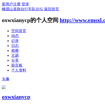
新用户注册
登录
峨眉山喜路自行车队论坛
返回首页
oxwxianycp的个人空间
http://www.emsxl
空间首页
动态
记录
日志
相册
主题
分享
留言板
个人资料
头像
oxwxianycp